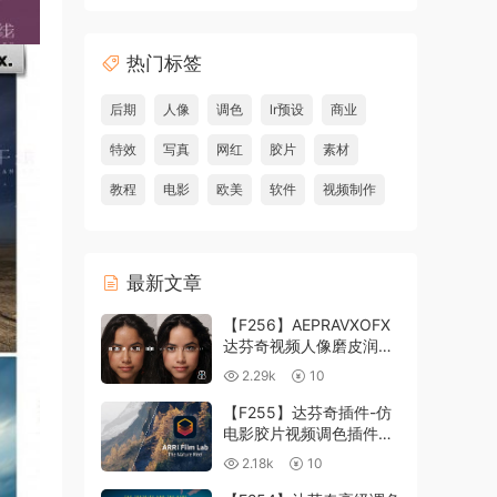
热门标签
后期
人像
调色
lr预设
商业
特效
写真
网红
胶片
素材
教程
电影
欧美
软件
视频制作
最新文章
【F256】AEPRAVXOFX
达芬奇视频人像磨皮润肤
美颜插件 Beauty Box
2.29k
10
V6.0.3 Win
【F255】达芬奇插件-仿
电影胶片视频调色插件
ARRI Film Lab 1.0.10 Win
2.18k
10