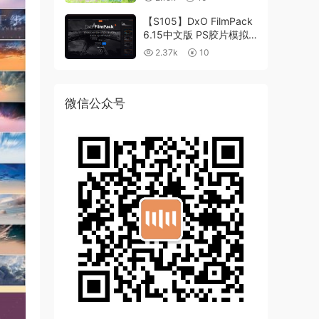
【S105】DxO FilmPack
6.15中文版 PS胶片模拟
滤镜支持WIN/MAC
2.37k
10
微信公众号