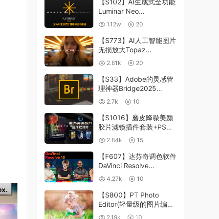
【S102】AI生成式全功能
Luminar Neo
1.24.4(x64)超强修图插件
1.12w
20
中文版WIN+MAC含400
个预设
【S773】AI人工智能图片
无损放大Topaz
Gigapixel AI 8.4.0.1b照
2.81k
20
片模糊清晰 PS插件+独立
版 WIN/MAC
【S33】Adobe的灵感管
理神器Bridge2025
15.0.3 WIN系统 右键可
2.7k
10
进入ACR
【S1016】磨皮降噪美颜
胶片滤镜插件套装+PS动
作 Imagenomic
2.84k
15
Professional Plugin Suite
v2027 Win汉化中文版
【F607】达芬奇调色软件
DaVinci Resolve
Studio18.6Win、Mac 中
4.27k
10
文/英文
【S800】PT Photo
Editor(轻量级的图片编辑
工具)5.10.3汉化版 WIN
2.19k
10