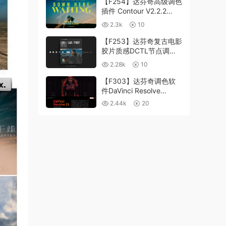
【F254】达芬奇高级调色
插件 Contour V2.2.2
WinMac 含使用教程
2.3k
10
【F253】达芬奇复古电影
胶片质感DCTL节点调色
预设 MonoNodes LOOK
2.28k
10
LAB PRINT V4.0
【F303】达芬奇调色软
件DaVinci Resolve
Studio21.0.3 中文版
2.44k
20
WIN+MAC