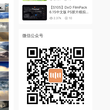
【S105】DxO FilmPack
6.15中文版 PS胶片模拟
滤镜支持WIN/MAC
2.37k
10
微信公众号