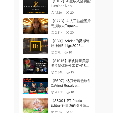
【S102】AI生成式全功能
Luminar Neo
1.24.4(x64)超强修图插件
1.12w
20
中文版WIN+MAC含400
个预设
【S773】AI人工智能图片
无损放大Topaz
Gigapixel AI 8.4.0.1b照
2.81k
20
片模糊清晰 PS插件+独立
版 WIN/MAC
【S33】Adobe的灵感管
理神器Bridge2025
15.0.3 WIN系统 右键可
2.7k
10
进入ACR
【S1016】磨皮降噪美颜
胶片滤镜插件套装+PS动
作 Imagenomic
2.84k
15
Professional Plugin Suite
v2027 Win汉化中文版
【F607】达芬奇调色软件
DaVinci Resolve
Studio18.6Win、Mac 中
4.26k
10
文/英文
【S800】PT Photo
Editor(轻量级的图片编辑
工具)5.10.3汉化版 WIN
2.18k
10