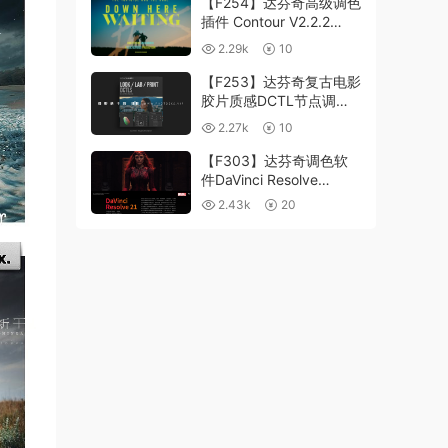
【F254】达芬奇高级调色
插件 Contour V2.2.2
WinMac 含使用教程
2.29k
10
【F253】达芬奇复古电影
胶片质感DCTL节点调色
预设 MonoNodes LOOK
2.27k
10
LAB PRINT V4.0
【F303】达芬奇调色软
件DaVinci Resolve
Studio21.0.3 中文版
2.43k
20
WIN+MAC