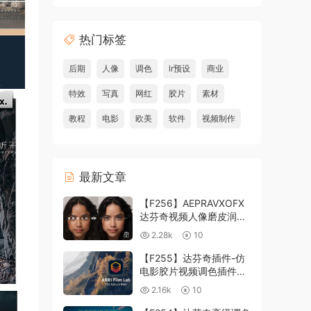
热门标签
后期
人像
调色
lr预设
商业
特效
写真
网红
胶片
素材
教程
电影
欧美
软件
视频制作
最新文章
【F256】AEPRAVXOFX
达芬奇视频人像磨皮润肤
美颜插件 Beauty Box
2.28k
10
V6.0.3 Win
【F255】达芬奇插件-仿
电影胶片视频调色插件
ARRI Film Lab 1.0.10 Win
2.16k
10