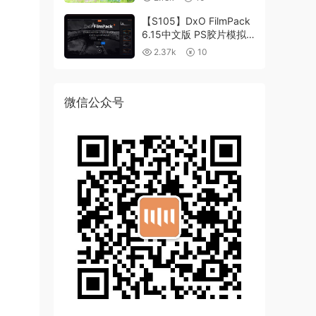
【S105】DxO FilmPack
6.15中文版 PS胶片模拟
滤镜支持WIN/MAC
2.37k
10
微信公众号