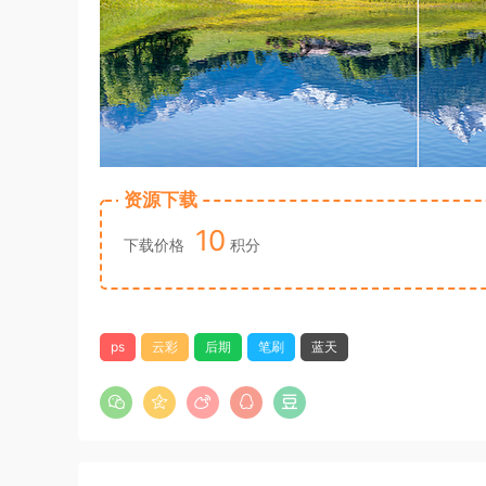
资源下载
10
下载价格
积分
ps
云彩
后期
笔刷
蓝天