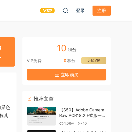
登录
注册
10
积分
VIP免费
0
积分
升级VIP
立即购买
推荐文章
的景色
【S50】Adobe Camera
有其
Raw ACR18.2正式版一键
升级包 ACR最新升级包
1.06w
10
支持WIN和MAC