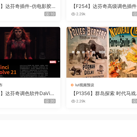
55】达芬奇插件-仿电影胶
【F254】达芬奇高级调色插件
插件 ARRI Film Lab 1.
ontour V2.2.2 WinMac 含使
10
2.29k
in
教程
布
lut视频预设
3】达芬奇调色软件DaVinc
【P1356】群岛探索 时代马戏
lve Studio21.0.3 中文版W
– QUEST 60 调色预设Archipe
20
2.29k
C
go Quest CIRQUE ÉPOQUE