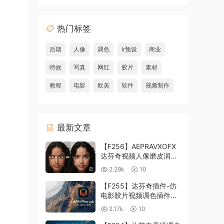
热门标签
后期
人像
调色
lr预设
商业
特效
写真
网红
胶片
素材
教程
电影
欧美
软件
视频制作
最新文章
【F256】AEPRAVXOFX
达芬奇视频人像磨皮润肤
美颜插件 Beauty Box
2.29k
10
V6.0.3 Win
【F255】达芬奇插件-仿
电影胶片视频调色插件
ARRI Film Lab 1.0.10 Win
2.17k
10