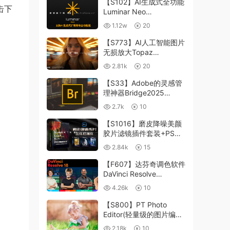
【S102】AI生成式全功能
击下
Luminar Neo
1.24.4(x64)超强修图插件
1.12w
20
中文版WIN+MAC含400
个预设
【S773】AI人工智能图片
无损放大Topaz
Gigapixel AI 8.4.0.1b照
2.81k
20
片模糊清晰 PS插件+独立
版 WIN/MAC
【S33】Adobe的灵感管
理神器Bridge2025
15.0.3 WIN系统 右键可
2.7k
10
进入ACR
【S1016】磨皮降噪美颜
胶片滤镜插件套装+PS动
作 Imagenomic
2.84k
15
Professional Plugin Suite
v2027 Win汉化中文版
【F607】达芬奇调色软件
DaVinci Resolve
Studio18.6Win、Mac 中
4.26k
10
文/英文
【S800】PT Photo
Editor(轻量级的图片编辑
工具)5.10.3汉化版 WIN
2.18k
10