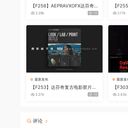
【F256】AEPRAVXOFX达芬奇
【F2
视频人像磨皮润肤美颜插件 Beau
片视频调色
2.29k
10
2.17k
ty Box V6.0.3 Win
0.10 W
最新发布
最新发
【F253】达芬奇复古电影胶片质
【F30
感DCTL节点调色预设 MonoNod
i Reso
2.27k
10
2.43k
es LOOK LAB PRINT V4.0
IN+MA
评论
0