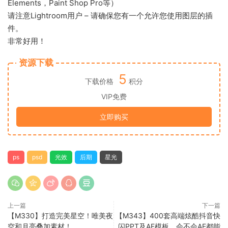
Elements，Paint Shop Pro等）
请注意Lightroom用户 – 请确保您有一个允许您使用图层的插
件。
非常好用！
资源下载
5
下载价格
积分
VIP免费
立即购买
ps
psd
光效
后期
星光
上一篇
下一篇
【M330】打造完美星空！唯美夜
【M343】400套高端炫酷抖音快
空和月亮叠加素材！
闪PPT及AE模板，会不会AE都能