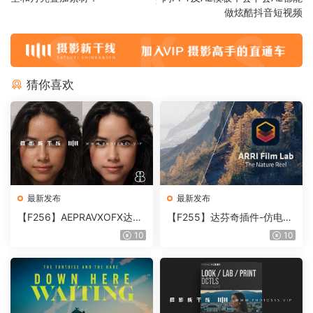
做炫酷抖音短视频
猜你喜欢
最新发布
最新发布
【F256】AEPRAVXOFX达芬
【F255】达芬奇插件-仿电影
奇视频人像磨皮润肤美颜插件
胶片视频调色插件 ARRI Film
10
10
Beauty Box V6.0.3 Win
Lab 1.0.10 Win