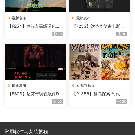
最新发布
最新发布
【F254】达芬奇高级调色插
【F253】达芬奇复古电影胶
件 Contour V2.2.2 WinMac
片质感DCTL节点调色预设 M
10
10
含使用教程
onoNodes LOOK LAB PRIN
T V4.0
最新发布
lut视频预设
【F303】达芬奇调色软件Da
【P1356】群岛探索 时代马
Vinci Resolve Studio21.0.3
戏团 – QUEST 60 调色预设A
20
20
中文版WIN+MAC
rchipelago Quest CIRQUE É
POQUE
常用软件与安装教程