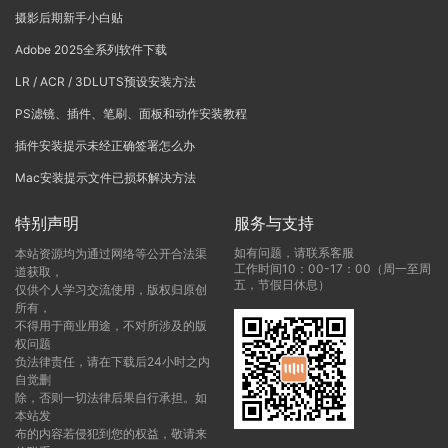
摄影后期新手小白贴
Adobe 2025全系列软件下载
LR / ACR / 3DLUTS预设安装方法
PS滤镜、插件、笔刷、面板和动作安装教程
插件安装提示未经正确签署怎么办
Mac安装提示文件已损坏解决方法
特别声明
服务与支持
如有问题，请联系客服
本站资源均为通过网络等公开合法渠
工作时间10：00-17：00（周一至周
道获取，
五，节假日休息）
仅供个人学习交流使用，版权归原创
所有，
不得用于商业用途，不对所涉及的版
权问题
负法律责任，请在下载后24小时之内
自觉删
除，否则一切法律后果自行承担。如
本站发
布的内容若侵犯到您的权益，敬请来