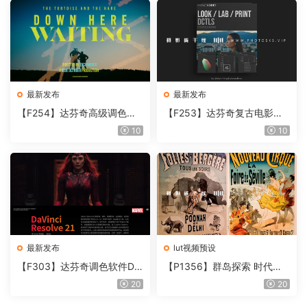
最新发布
最新发布
【F254】达芬奇高级调色插
【F253】达芬奇复古电影胶
件 Contour V2.2.2 WinMac
片质感DCTL节点调色预设 M
10
10
含使用教程
onoNodes LOOK LAB PRIN
T V4.0
最新发布
lut视频预设
【F303】达芬奇调色软件Da
【P1356】群岛探索 时代马
Vinci Resolve Studio21.0.3
戏团 – QUEST 60 调色预设A
20
20
中文版WIN+MAC
rchipelago Quest CIRQUE É