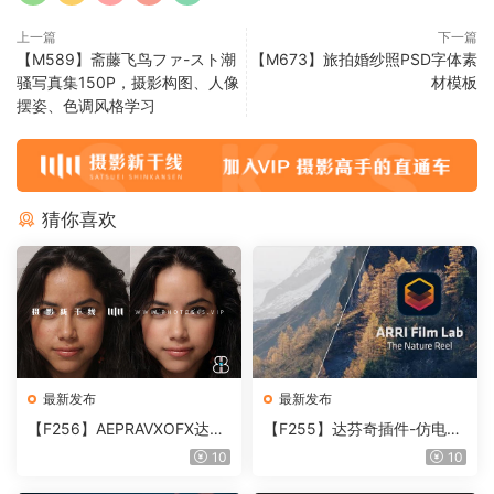
上一篇
下一篇
【M589】斋藤飞鸟ファ-スト潮
【M673】旅拍婚纱照PSD字体素
骚写真集150P，摄影构图、人像
材模板
摆姿、色调风格学习
猜你喜欢
最新发布
最新发布
【F256】AEPRAVXOFX达芬
【F255】达芬奇插件-仿电影
奇视频人像磨皮润肤美颜插件
胶片视频调色插件 ARRI Film
10
10
Beauty Box V6.0.3 Win
Lab 1.0.10 Win