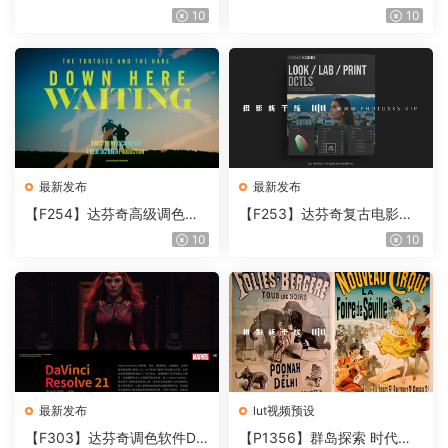
奇视频人像磨皮润肤美颜插件
胶片视频调色插件 ARRI Film
10
10
Beauty Box V6.0.3 Win
Lab 1.0.10 Win
最新发布
最新发布
【F254】达芬奇高级调色插
【F253】达芬奇复古电影胶
件 Contour V2.2.2 WinMac
片质感DCTL节点调色预设 M
10
10
含使用教程
onoNodes LOOK LAB PRIN
T V4.0
最新发布
lut视频预设
【F303】达芬奇调色软件Da
【P1356】群岛探索 时代马