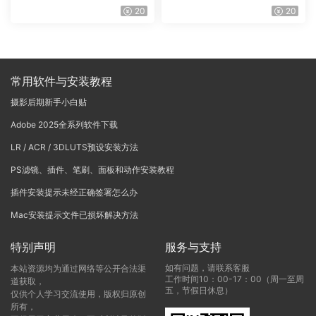
Vinci Resolve Studio21.0.3
戏团 – QUEST 60 调色预设A
20
20
中文版WIN+MAC
rchipelago Quest CIRQUE É
POQUE
常用软件与安装教程
摄影后期新手小白贴
Adobe 2025全系列软件下载
LR / ACR / 3DLUTS预设安装方法
PS滤镜、插件、笔刷、面板和动作安装教程
插件安装提示未经正确签署怎么办
Mac安装提示文件已损坏解决方法
特别声明
服务与支持
如有问题，请联系客服
本站资源均为通过网络等公开合法渠
工作时间10：00-17：00（周一至周
道获取，
五，节假日休息）
仅供个人学习交流使用，版权归原创
所有，