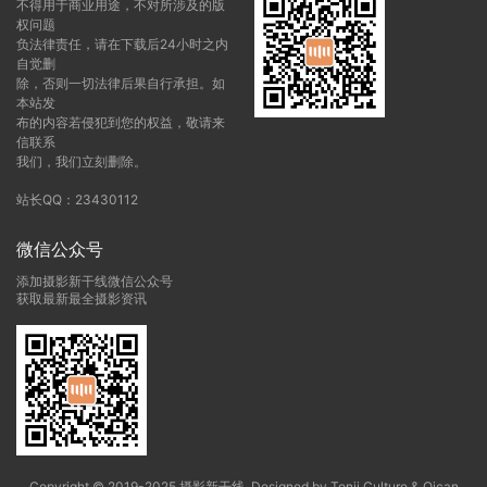
不得用于商业用途，不对所涉及的版
权问题
负法律责任，请在下载后24小时之内
自觉删
除，否则一切法律后果自行承担。如
本站发
布的内容若侵犯到您的权益，敬请来
信联系
我们，我们立刻删除。
站长QQ：23430112
微信公众号
添加摄影新干线微信公众号
获取最新最全摄影资讯
Copyright © 2019-2025 摄影新干线. Designed by Tonji Culture & Qican