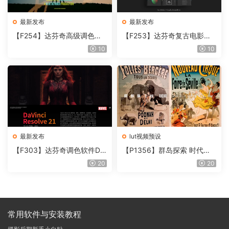
最新发布
最新发布
【F254】达芬奇高级调色插
【F253】达芬奇复古电影胶
件 Contour V2.2.2 WinMac
片质感DCTL节点调色预设 M
10
10
含使用教程
onoNodes LOOK LAB PRIN
T V4.0
最新发布
lut视频预设
【F303】达芬奇调色软件Da
【P1356】群岛探索 时代马
Vinci Resolve Studio21.0.3
戏团 – QUEST 60 调色预设A
20
20
中文版WIN+MAC
rchipelago Quest CIRQUE É
POQUE
常用软件与安装教程