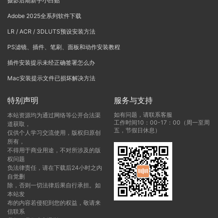
摄影后期新手小白贴
Adobe 2025全系列软件下载
LR / ACR / 3DLUTS预设安装方法
PS滤镜、插件、笔刷、面板和动作安装教程
插件安装提示未经正确签署怎么办
Mac安装提示文件已损坏解决方法
特别声明
服务与支持
如有问题，请联系客服
本站资源均为通过网络等公开合法渠
工作时间10：00-17：00（周一至周
道获取，
五，节假日休息）
仅供个人学习交流使用，版权归原创
所有，
不得用于商业用途，不对所涉及的版
权问题
负法律责任，请在下载后24小时之内
自觉删
除，否则一切法律后果自行承担。如
本站发
布的内容若侵犯到您的权益，敬请来
信联系