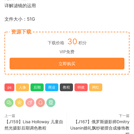
详解滤镜的运用
文件大小：51G
资源下载
30
下载价格
积分
VIP免费
立即购买
ps
人像
后期
商业
教程
特效
网红
上一篇
下一篇
【J159】Lisa Holloway 儿童自
【J167】俄罗斯摄影师Dmitry
然光摄影后期调色教程
Usanin婚礼飘纱裙摆合成修饰教