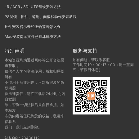
LR / ACR / 3DLUTS预设安装方法
PS滤镜、插件、笔刷、面板和动作安装教程
插件安装提示未经正确签署怎么办
Mac安装提示文件已损坏解决方法
特别声明
服务与支持
如有问题，请联系客服
本站资源均为通过网络等公开合法渠
工作时间10：00-17：00（周一至周
道获取，
五，节假日休息）
仅供个人学习交流使用，版权归原创
所有，
不得用于商业用途，不对所涉及的版
权问题
负法律责任，请在下载后24小时之内
自觉删
除，否则一切法律后果自行承担。如
本站发
布的内容若侵犯到您的权益，敬请来
信联系
我们，我们立刻删除。
站长QQ：23430112