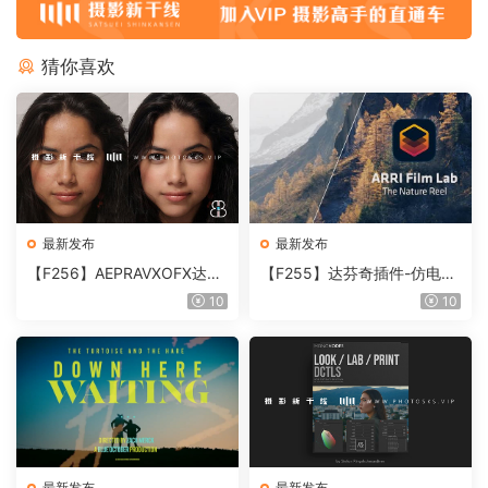
猜你喜欢
最新发布
最新发布
【F256】AEPRAVXOFX达芬
【F255】达芬奇插件-仿电影
奇视频人像磨皮润肤美颜插件
胶片视频调色插件 ARRI Film
10
10
Beauty Box V6.0.3 Win
Lab 1.0.10 Win
最新发布
最新发布