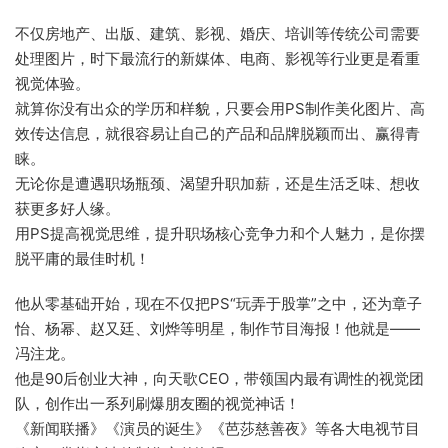
不仅房地产、出版、建筑、影视、婚庆、培训等传统公司需要
处理图片，时下最流行的新媒体、电商、影视等行业更是看重
视觉体验。
就算你没有出众的学历和样貌，只要会用PS制作美化图片、高
效传达信息，就很容易让自己的产品和品牌脱颖而出、赢得青
睐。
无论你是遭遇职场瓶颈、渴望升职加薪，还是生活乏味、想收
获更多好人缘。
用PS提高视觉思维，提升职场核心竞争力和个人魅力，是你摆
脱平庸的最佳时机！
他从零基础开始，现在不仅把PS“玩弄于股掌”之中，还为章子
怡、杨幂、赵又廷、刘烨等明星，制作节目海报！他就是——
冯注龙。
他是90后创业大神，向天歌CEO，带领国内最有调性的视觉团
队，创作出一系列刷爆朋友圈的视觉神话！
《新闻联播》《演员的诞生》《芭莎慈善夜》等各大电视节目