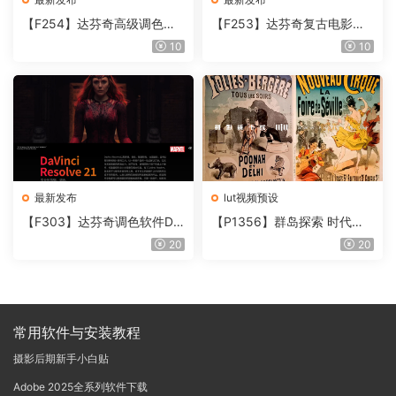
【F254】达芬奇高级调色插
【F253】达芬奇复古电影胶
件 Contour V2.2.2 WinMac
片质感DCTL节点调色预设 M
10
10
含使用教程
onoNodes LOOK LAB PRIN
T V4.0
最新发布
lut视频预设
【F303】达芬奇调色软件Da
【P1356】群岛探索 时代马
Vinci Resolve Studio21.0.3
戏团 – QUEST 60 调色预设A
20
20
中文版WIN+MAC
rchipelago Quest CIRQUE É
POQUE
常用软件与安装教程
摄影后期新手小白贴
Adobe 2025全系列软件下载