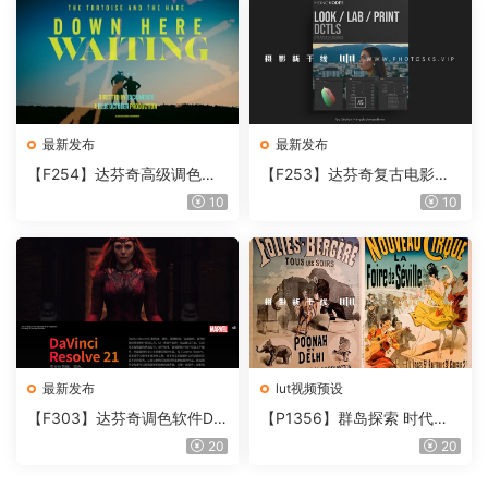
最新发布
最新发布
【F254】达芬奇高级调色插
【F253】达芬奇复古电影胶
件 Contour V2.2.2 WinMac
片质感DCTL节点调色预设 M
10
10
含使用教程
onoNodes LOOK LAB PRIN
T V4.0
最新发布
lut视频预设
【F303】达芬奇调色软件Da
【P1356】群岛探索 时代马
Vinci Resolve Studio21.0.3
戏团 – QUEST 60 调色预设A
20
20
中文版WIN+MAC
rchipelago Quest CIRQUE É
POQUE