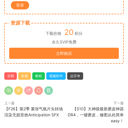
登录
资源下载
20
下载价格
积分
永久SVIP免费
立即购买
后期
影视
教程
视频软件
达芬奇
上一篇
下一篇
【F26】第2季 紧张气氛片头转场
【S10】大神级最新磨皮神器
渲染无损音效Anticipation SFX
DR4，一键磨皮，修图从此简单
easy！