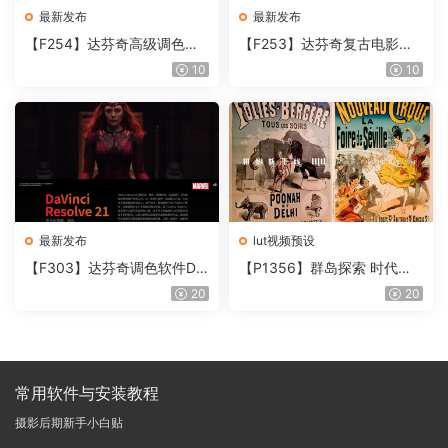
最新发布
最新发布
【F254】达芬奇高级调色插
【F253】达芬奇复古电影胶
件 Contour V2.2.2 WinMac
片质感DCTL节点调色预设 M
10
10
含使用教程
onoNodes LOOK LAB PRIN
T V4.0
最新发布
lut视频预设
【F303】达芬奇调色软件Da
【P1356】群岛探索 时代马
Vinci Resolve Studio21.0.3
戏团 – QUEST 60 调色预设A
20
20
中文版WIN+MAC
rchipelago Quest CIRQUE É
POQUE
常用软件与安装教程
摄影后期新手小白贴