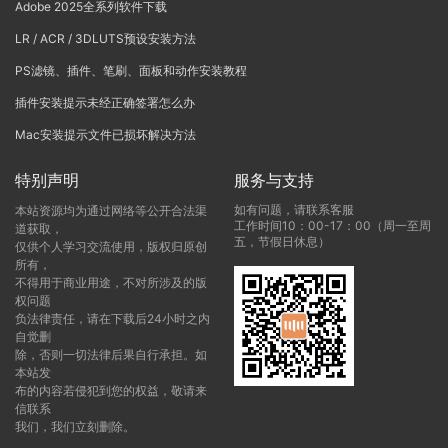
Adobe 2025全系列软件下载
LR / ACR / 3DLUTS预设安装方法
PS滤镜、插件、笔刷、面板和动作安装教程
插件安装提示未经正确签署怎么办
Mac安装提示文件已损坏解决方法
特别声明
服务与支持
如有问题，请联系客服
本站资源均为通过网络等公开合法渠
工作时间10：00-17：00（周一至周
道获取，
五，节假日休息）
仅供个人学习交流使用，版权归原创
所有，
不得用于商业用途，不对所涉及的版
权问题
负法律责任，请在下载后24小时之内
自觉删
除，否则一切法律后果自行承担。如
本站发
布的内容若侵犯到您的权益，敬请来
信联系
我们，我们立刻删除。