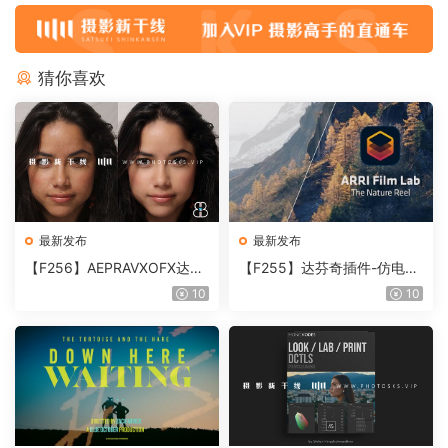
猜你喜欢
最新发布
最新发布
【F256】AEPRAVXOFX达芬
【F255】达芬奇插件-仿电影
奇视频人像磨皮润肤美颜插件
胶片视频调色插件 ARRI Film
10
10
Beauty Box V6.0.3 Win
Lab 1.0.10 Win