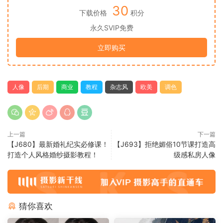
30
下载价格
积分
永久SVIP免费
立即购买
人像
后期
商业
教程
杂志风
欧美
调色
上一篇
下一篇
【J680】最新婚礼纪实必修课！
【J693】拒绝媚俗10节课打造高
打造个人风格婚纱摄影教程！
级感私房人像
猜你喜欢