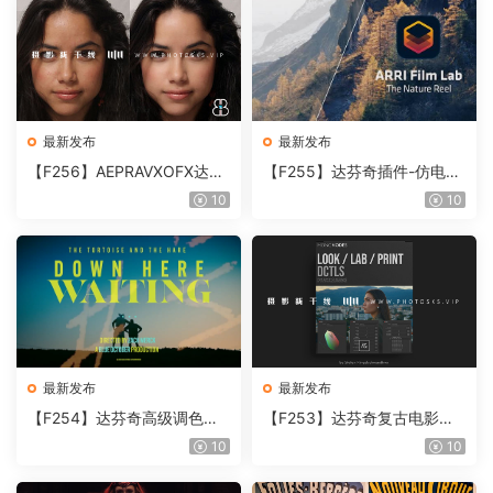
最新发布
最新发布
【F256】AEPRAVXOFX达芬
【F255】达芬奇插件-仿电影
奇视频人像磨皮润肤美颜插件
胶片视频调色插件 ARRI Film
10
10
Beauty Box V6.0.3 Win
Lab 1.0.10 Win
最新发布
最新发布
【F254】达芬奇高级调色插
【F253】达芬奇复古电影胶
件 Contour V2.2.2 WinMac
片质感DCTL节点调色预设 M
10
10
含使用教程
onoNodes LOOK LAB PRIN
T V4.0