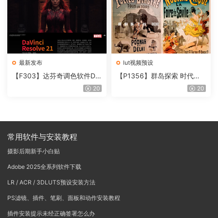
最新发布
lut视频预设
【F303】达芬奇调色软件Da
【P1356】群岛探索 时代马
Vinci Resolve Studio21.0.3
戏团 – QUEST 60 调色预设A
20
20
中文版WIN+MAC
rchipelago Quest CIRQUE É
POQUE
常用软件与安装教程
摄影后期新手小白贴
Adobe 2025全系列软件下载
LR / ACR / 3DLUTS预设安装方法
PS滤镜、插件、笔刷、面板和动作安装教程
插件安装提示未经正确签署怎么办