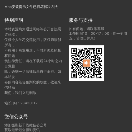
Mac安装提示文件已损坏解决方法
特别声明
服务与支持
如有问题，请联系客服
本站资源均为通过网络等公开合法渠
工作时间10：00-17：00（周一至周
道获取，
五，节假日休息）
仅供个人学习交流使用，版权归原创
所有，
不得用于商业用途，不对所涉及的版
权问题
负法律责任，请在下载后24小时之内
自觉删
除，否则一切法律后果自行承担。如
本站发
布的内容若侵犯到您的权益，敬请来
信联系
我们，我们立刻删除。
站长QQ：23430112
微信公众号
添加摄影新干线微信公众号
获取最新最全摄影资讯