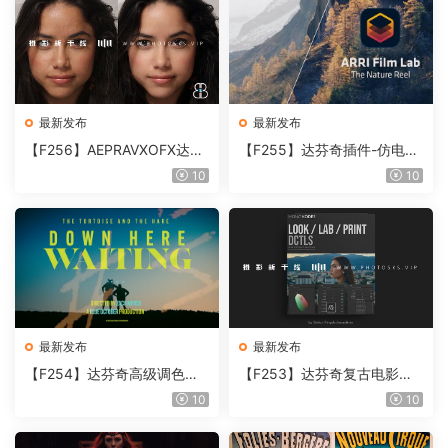
最新发布
最新发布
【F256】AEPRAVXOFX达芬
【F255】达芬奇插件-仿电影
奇视频人像磨皮润肤美颜插件
胶片视频调色插件 ARRI Film
10
10
Beauty Box V6.0.3 Win
Lab 1.0.10 Win
最新发布
最新发布
【F254】达芬奇高级调色插
【F253】达芬奇复古电影胶
件 Contour V2.2.2 WinMac
片质感DCTL节点调色预设 M
10
10
含使用教程
onoNodes LOOK LAB PRIN
T V4.0