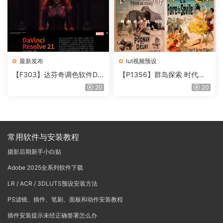
最新发布
lut视频预设
【F303】达芬奇调色软件Da
【P1356】群岛探索 时代马
Vinci Resolve Studio21.0.3
戏团 – QUEST 60 调色预设A
20
20
中文版WIN+MAC
rchipelago Quest CIRQUE É
POQUE
常用软件与安装教程
摄影后期新手小白贴
Adobe 2025全系列软件下载
LR / ACR / 3DLUTS预设安装方法
PS滤镜、插件、笔刷、面板和动作安装教程
插件安装提示未经正确签署怎么办