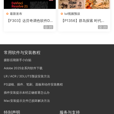
最新发布
lut视频预设
【F303】达芬奇调色软件Da
【P1356】群岛探索 时代马
Vinci Resolve Studio21.0.3
戏团 – QUEST 60 调色预设A
20
20
中文版WIN+MAC
rchipelago Quest CIRQUE É
POQUE
常用软件与安装教程
摄影后期新手小白贴
Adobe 2025全系列软件下载
LR / ACR / 3DLUTS预设安装方法
PS滤镜、插件、笔刷、面板和动作安装教程
插件安装提示未经正确签署怎么办
Mac安装提示文件已损坏解决方法
特别声明
服务与支持