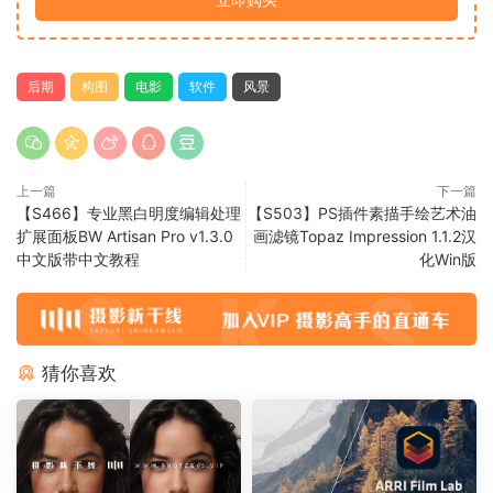
后期
构图
电影
软件
风景
上一篇
下一篇
【S466】专业黑白明度编辑处理
【S503】PS插件素描手绘艺术油
扩展面板BW Artisan Pro v1.3.0
画滤镜Topaz Impression 1.1.2汉
中文版带中文教程
化Win版
猜你喜欢