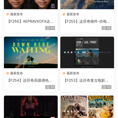
最新发布
最新发布
【F256】AEPRAVXOFX达芬
【F255】达芬奇插件-仿电影
奇视频人像磨皮润肤美颜插件
胶片视频调色插件 ARRI Film
10
10
Beauty Box V6.0.3 Win
Lab 1.0.10 Win
最新发布
最新发布
【F254】达芬奇高级调色插
【F253】达芬奇复古电影胶
件 Contour V2.2.2 WinMac
片质感DCTL节点调色预设 M
10
10
含使用教程
onoNodes LOOK LAB PRIN
T V4.0