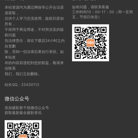
如有问题，请联系客服
本站资源均为通过网络等公开合法渠
工作时间10：00-17：00（周一至周
道获取，
五，节假日休息）
仅供个人学习交流使用，版权归原创
所有，
不得用于商业用途，不对所涉及的版
权问题
负法律责任，请在下载后24小时之内
自觉删
除，否则一切法律后果自行承担。如
本站发
布的内容若侵犯到您的权益，敬请来
信联系
我们，我们立刻删除。
站长QQ：23430112
微信公众号
添加摄影新干线微信公众号
获取最新最全摄影资讯