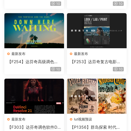
奇视频人像磨皮润肤美颜插件
胶片视频调色插件 ARRI Film
10
10
Beauty Box V6.0.3 Win
Lab 1.0.10 Win
最新发布
最新发布
【F254】达芬奇高级调色插
【F253】达芬奇复古电影胶
件 Contour V2.2.2 WinMac
片质感DCTL节点调色预设 M
10
10
含使用教程
onoNodes LOOK LAB PRIN
T V4.0
最新发布
lut视频预设
【F303】达芬奇调色软件Da
【P1356】群岛探索 时代马