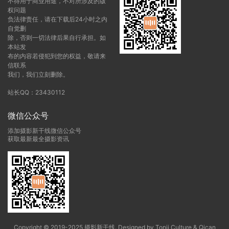
不得用于商业用途，不对所涉及的版
权问题
负法律责任，请在下载后24小时之内
自觉删
除，否则一切法律后果自行承担。如
本站发
布的内容若侵犯到您的权益，敬请来
信联系
我们，我们立刻删除。
站长QQ：23430112
微信公众号
添加摄影新干线微信公众号
获取最新最全摄影资讯
Copyright © 2019-2025 摄影新干线. Designed by Tonji Culture & Qican