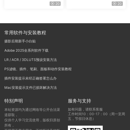
Vinci Resolve Studio21.0.3
戏团 – QUEST 60 调色预设A
20
20
中文版WIN+MAC
rchipelago Quest CIRQUE É
POQUE
常用软件与安装教程
摄影后期新手小白贴
Adobe 2025全系列软件下载
LR / ACR / 3DLUTS预设安装方法
PS滤镜、插件、笔刷、面板和动作安装教程
插件安装提示未经正确签署怎么办
Mac安装提示文件已损坏解决方法
特别声明
服务与支持
如有问题，请联系客服
本站资源均为通过网络等公开合法渠
工作时间10：00-17：00（周一至周
道获取，
五，节假日休息）
仅供个人学习交流使用，版权归原创
所有，