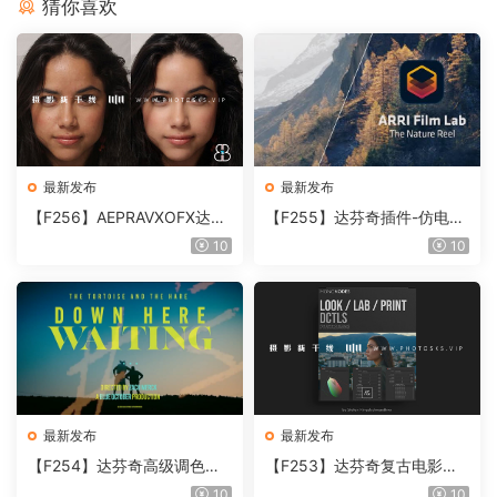
猜你喜欢
最新发布
最新发布
【F256】AEPRAVXOFX达芬
【F255】达芬奇插件-仿电影
奇视频人像磨皮润肤美颜插件
胶片视频调色插件 ARRI Film
10
10
Beauty Box V6.0.3 Win
Lab 1.0.10 Win
最新发布
最新发布
【F254】达芬奇高级调色插
【F253】达芬奇复古电影胶
件 Contour V2.2.2 WinMac
片质感DCTL节点调色预设 M
10
10