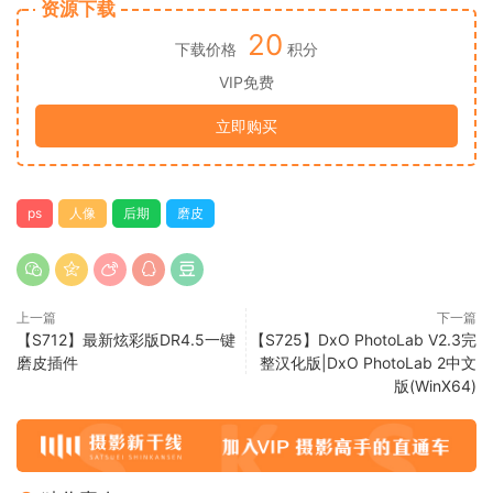
资源下载
20
下载价格
积分
VIP免费
立即购买
ps
人像
后期
磨皮
上一篇
下一篇
【S712】最新炫彩版DR4.5一键
【S725】DxO PhotoLab V2.3完
磨皮插件
整汉化版|DxO PhotoLab 2中文
版(WinX64)