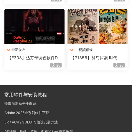
含使用教程
onoNodes LOOK LAB PRIN
T V4.0
最新发布
lut视频预设
【F303】达芬奇调色软件Da
【P1356】群岛探索 时代马
Vinci Resolve Studio21.0.3
戏团 – QUEST 60 调色预设A
20
20
中文版WIN+MAC
rchipelago Quest CIRQUE É
POQUE
常用软件与安装教程
摄影后期新手小白贴
Adobe 2025全系列软件下载
LR / ACR / 3DLUTS预设安装方法
PS滤镜、插件、笔刷、面板和动作安装教程