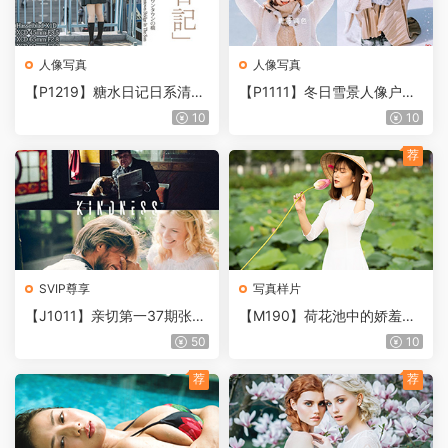
人像写真
人像写真
【P1219】糖水日记日系清新
【P1111】冬日雪景人像户外
少女风写真2022年预设合集+
清新写真PS/LR/手机LR/LUT
10
10
RAW+PSD模板
S预设
荐
SVIP尊享
写真样片
【J1011】亲切第一37期张蕾
【M190】荷花池中的娇羞少
同学ps修图教程商业人像色彩
女RAW原片14P，调色修图练
50
10
课
习素材
荐
荐