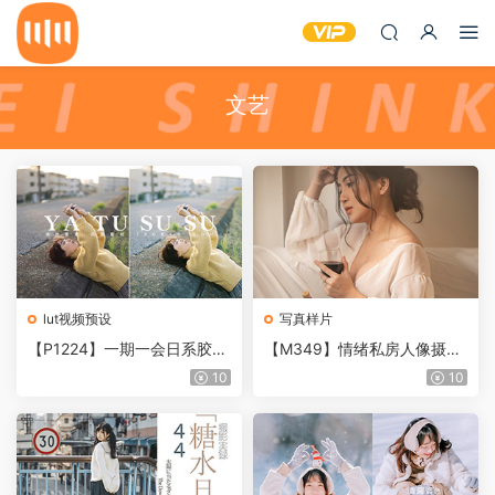
文艺
lut视频预设
写真样片
【P1224】一期一会日系胶片
【M349】情绪私房人像摄影
PS/LR预设小清新人像XMP配
RAW原片21P
10
10
置文件LUT滤镜PR/FCPX