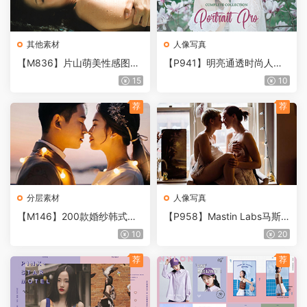
其他素材
人像写真
【M836】片山萌美性感图片
【P941】明亮通透时尚人像
私房写真集
后期Lightroom预设，适合婚
15
10
礼、写真、旅拍及影楼各种风
格
荐
荐
分层素材
人像写真
【M146】200款婚纱韩式旅
【P958】Mastin Labs马斯
拍摄影楼写真后期经典韩文字
丁工作室情绪胶片LR预设+RA
10
20
体排版设计PSD素材PS模板
W原片 Portra Pushed 3.0
荐
荐