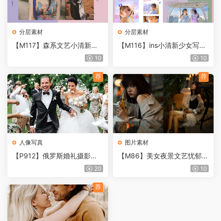
分层素材
分层素材
【M117】森系文艺小清新少
【M116】ins小清新少女写真
女风图文排版相册杂志日系唯
摄影照片书画册相册文字排版
10
10
美影集PSD模板素材
PS后期素材PSD模板
荐
荐
人像写真
图片素材
【P912】俄罗斯婚礼摄影大
【M86】美女夜景文艺忧郁街
师Lyuba Chulyaeva 9套婚礼
拍RAW原图CR2格式49张
20
10
人像LR预设合集
荐