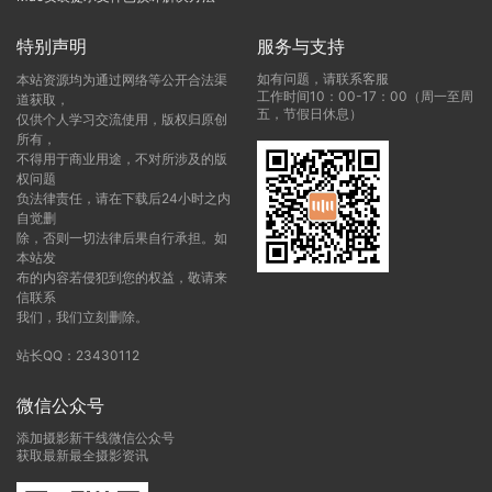
特别声明
服务与支持
如有问题，请联系客服
本站资源均为通过网络等公开合法渠
工作时间10：00-17：00（周一至周
道获取，
五，节假日休息）
仅供个人学习交流使用，版权归原创
所有，
不得用于商业用途，不对所涉及的版
权问题
负法律责任，请在下载后24小时之内
自觉删
除，否则一切法律后果自行承担。如
本站发
布的内容若侵犯到您的权益，敬请来
信联系
我们，我们立刻删除。
站长QQ：23430112
微信公众号
添加摄影新干线微信公众号
获取最新最全摄影资讯